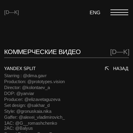
[D—K]
ENG
КОММЕРЧЕСКИЕ ВИДЕО
[D—K]
YANDEX SPLIT
НАЗАД
Starring : @dima.gavr
Production: @prototypes.vision
Director: @kolontaev_a
DOP: @yarviar
Producer: @elizavetaguzeva
Set design: @sakhar_d
Style: @gronuskaia.nika
Gaffer: @alexei_vladimirovich_
1AC: @G__romashchenko
2AC: @Balyus
Sound Engineer: Влад Радионов
MUA: @madeby_burninhellbtchs
Rental: @maddog_rental
Assist.: @danya_bakalkin
Edit/Color: @yar.color
Sound: @10011010111001101011_
VFX: @nevsky.vfx
Voiceover: @sasha_mendozo